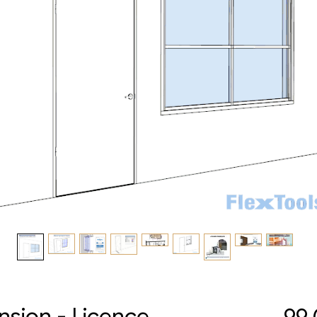
nsion - Licence
99,