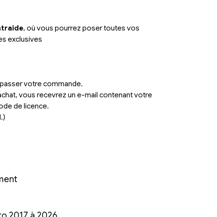
ntraide
, où vous pourrez poser toutes vos
es exclusives
ur passer votre commande.
achat, vous recevrez un e-mail contenant votre
ode de licence.
.)
ment
ro 2017 à 2026