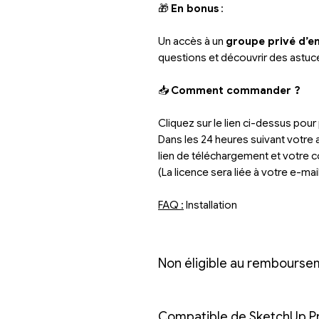
🎁
En bonus
:
Un accès à un
groupe privé d’e
questions et découvrir des astuc
📥
Comment commander ?
Cliquez sur le lien ci-dessus po
Dans les 24 heures suivant votre 
lien de téléchargement et votre c
(La licence sera liée à votre e-mail
FAQ :
Installation
Non éligible au rembourse
Compatible de SketchUp P