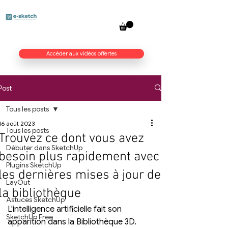
Accéder aux vidéos offertes
Post
Tous les posts
16 août 2023
Tous les posts
Trouvez ce dont vous avez
Débuter dans SketchUp
besoin plus rapidement avec
Plugins SketchUp
les dernières mises à jour de
LayOut
la bibliothèque
Astuces SketchUp
L'intelligence artificielle fait son 
SketchUp Free
apparition dans la Bibliothèque 3D. 