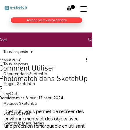
Accéder aux vidéos offertes
Post
Tous les posts
27 août 2024
Tous les posts
Comment Utiliser
Débuter dans SketchUp
Photomatch dans SketchUp
Plugins SketchUp
?
LayOut
Dernière mise à jour :
17 sept. 2024
Astuces SketchUp
 Cet outil vous permet de recréer des 
SketchUp Free
environnements et des objets avec 
SketchUp Menuiseries
une précision remarquable en utilisant 