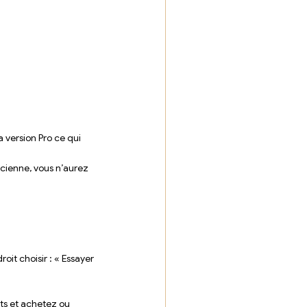
 version Pro ce qui 
ncienne, vous n’aurez 
it choisir : « Essayer 
ts et achetez ou 