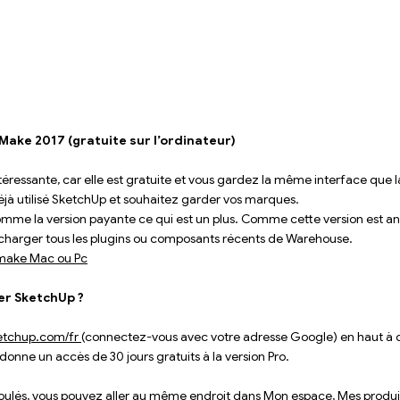
Make 2017 (gratuite sur l’ordinateur)
ntéressante, car elle est gratuite et vous gardez la même interface que la
déjà utilisé SketchUp et souhaitez garder vos marques. 
e comme la version payante ce qui est un plus. Comme cette version est a
élécharger tous les plugins ou composants récents de Warehouse.
n make Mac ou Pc
r SketchUp ?
tchup.com/fr 
(connectez-vous avec votre adresse Google) en haut à dro
onne un accès de 30 jours gratuits à la version Pro. 
coulés, vous pouvez aller au même endroit dans Mon espace, Mes produi