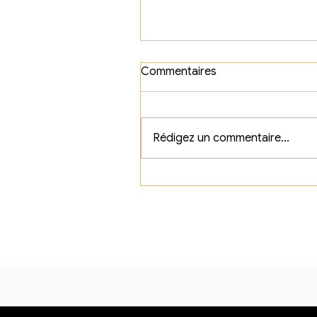
Commentaires
Rédigez un commentaire...
Comment dessiner un plan
en 2D sur SketchUp : Guide
pratique pour débutants