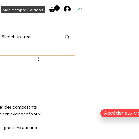
Connexion
Mon compte | Vidéos
SketchUp Free
réer des composants 
Accéder aux vi
vier, avoir accès aux 
rs-ligne sans aucune 