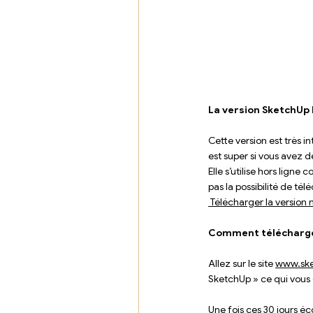
La version SketchUp 
Cette version est très i
est super si vous avez 
Elle s’utilise hors lign
pas la possibilité de t
 Télécharger la versio
Comment télécharge
Allez sur le site 
www.ske
SketchUp » ce qui vous d
Une fois ces 30 jours é