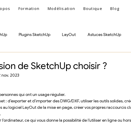
ropos
Formation
Modélisation
Boutique
Blog
chUp
Plugins SketchUp
LayOut
Astuces SketchUp
sion de SketchUp choisir ?
 nov. 2023
rsonnes qui ont un usage régulier.
t : d’exporter et d’importer des DWG/DXF, utiliser les outils solides, c
 au logiciel LayOut de la mise en page, créer vos propres raccourcis cla
.
l’ordinateur, ce qui vous donne la possibilité de l’utiliser en ligne ou ho