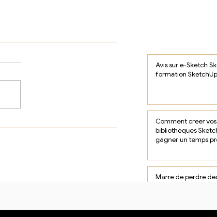
Avis sur e-Sketch S
formation SketchUp
Comment créer vos
bibliothèques Sketc
gagner un temps pr
dans vos projets
Marre de perdre des
modéliser vos meub
SketchUp ?