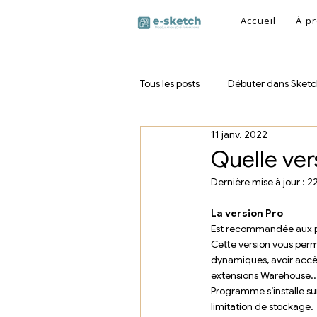
Accueil
À p
Tous les posts
Débuter dans Sket
11 janv. 2022
SketchUp Menuiseries
Quelle ver
Dernière mise à jour :
22
La version Pro 
Est recommandée aux pe
Cette version vous perme
dynamiques, avoir accès
extensions Warehouse..
Programme s’installe sur 
limitation de stockage.