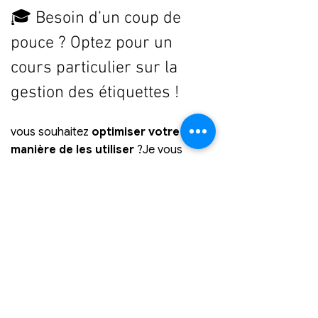
🎓 Besoin d’un coup de 
pouce ? Optez pour un 
cours particulier sur la 
gestion des étiquettes !
vous souhaitez 
optimiser votre 
manière de les utiliser
 ?Je vous 
propose un 
cours particulier sur 
mesure
 pour :
Structurer vos projets avec des 
étiquettes claires et efficaces
Créer des 
modèles de base 
réutilisables
 avec des étiquettes 
préenregistrées
Gagner un temps précieux en 