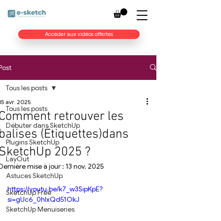
Accéder aux vidéos offertes
Post
Tous les posts
15 avr. 2025
Tous les posts
Comment retrouver les
Débuter dans SketchUp
balises (Étiquettes)dans
Plugins SketchUp
SketchUp 2025 ?
LayOut
Dernière mise à jour :
13 nov. 2025
Astuces SketchUp
https://youtu.be/k7_w3SipKpE?
SketchUp Free
si=gUc6_0hIxQd51OkJ
SketchUp Menuiseries