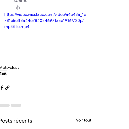
scène.
👍
https://video.wixstatic.com/video/a4b48a_1e
781e5eff8a44e7840246971a5e1916/720p/
mp4/file.mp4
Mots-clés :
Axes
Voir tout
Posts récents