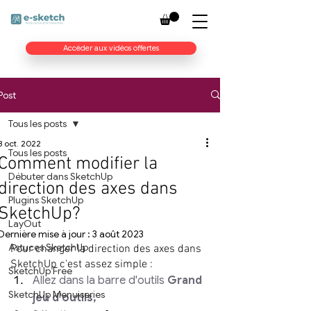
Accéder aux vidéos offertes
Post
Tous les posts
3 oct. 2022
Tous les posts
Comment modifier la
Débuter dans SketchUp
direction des axes dans
Plugins SketchUp
SketchUp?
LayOut
Dernière mise à jour :
3 août 2023
Astuces SketchUp
Pour changer la direction des axes dans 
SketchUp c'est assez simple :
SketchUp Free
Allez dans la barre d'outils 
Grand 
SketchUp Menuiseries
jeu d'outils,