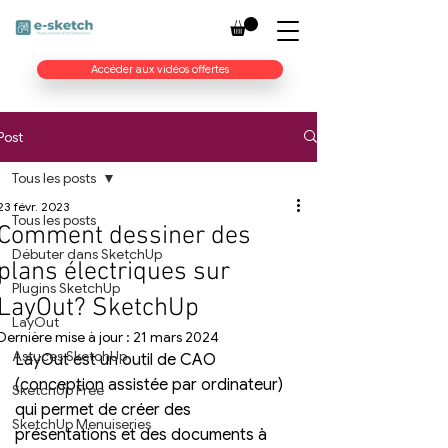
Accéder aux vidéos offertes
Post
Tous les posts
23 févr. 2023
Tous les posts
Comment dessiner des
Débuter dans SketchUp
plans électriques sur
Plugins SketchUp
LayOut? SketchUp
LayOut
Dernière mise à jour :
21 mars 2024
Astuces SketchUp
LayOut est un outil de CAO 
(conception assistée par ordinateur) 
SketchUp Free
qui permet de créer des 
SketchUp Menuiseries
présentations et des documents à 