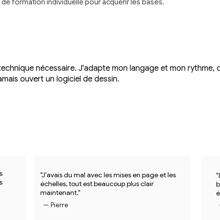
e formation individuelle pour acquérir les bases.
technique nécessaire. J'adapte mon langage et mon rythme, q
mais ouvert un logiciel de dessin.
s
"J'avais du mal avec les mises en page et les
"
s
échelles, tout est beaucoup plus clair
b
maintenant."
é
— Pierre