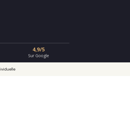
4,9/5
Sur Google
ividuelle