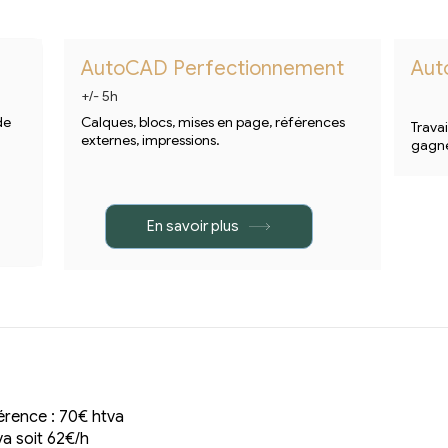
AutoCAD Perfectionnement
Aut
+/- 5h
de
Calques, blocs, mises en page, références
Travai
externes, impressions.
gagne
En savoir plus
rence : 70€ htva
va soit 62€/h