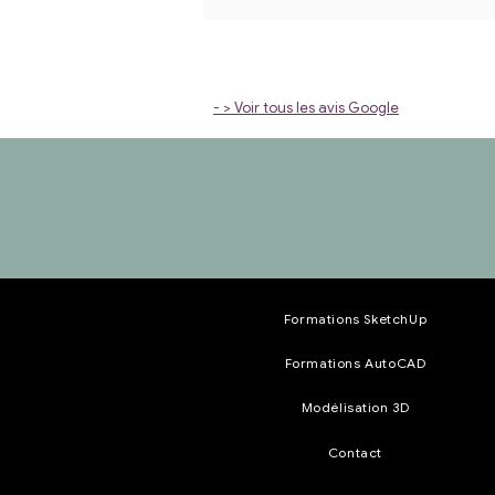
- > Voir tous les avis Google
Formations SketchUp
Formations AutoCAD
Modélisation 3D
Contact