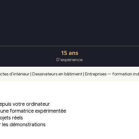
15 ans
D'expérience
tes d'intérieur | Dessinateurs en bâtiment | Entreprises — formation ind
epuis votre ordinateur
 une formatrice expérimentée
ojets réels
r les démonstrations