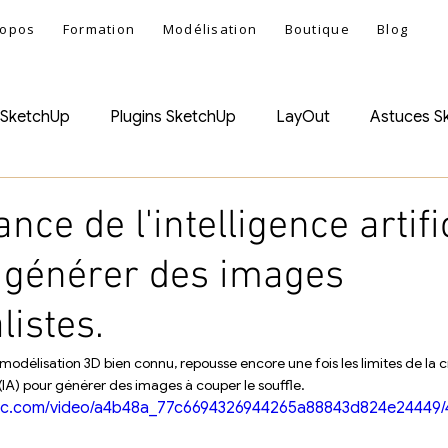
ropos
Formation
Modélisation
Boutique
Blog
 SketchUp
Plugins SketchUp
LayOut
Astuces S
p Menuiseries
nce de l'intelligence artifi
r générer des images
listes.
de modélisation 3D bien connu, repousse encore une fois les limites de la c
le (IA) pour générer des images à couper le souffle. 
tatic.com/video/a4b48a_77c6694326944265a88843d824e24449/