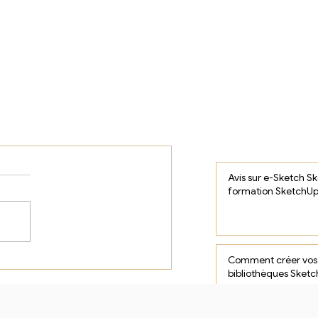
Avis sur e-Sketch S
formation SketchUp
Comment créer vos
bibliothèques Sketc
gagner un temps pr
dans vos projets