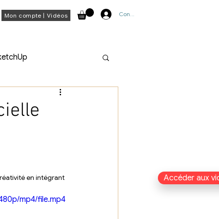
Connexion
Mon compte | Vidéos
ketchUp
cielle
réativité en intégrant 
Accéder aux vi
480p/mp4/file.mp4