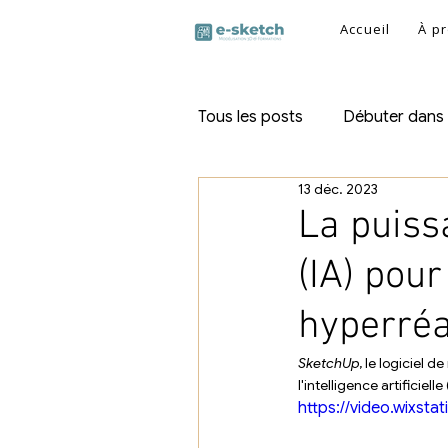
Accueil
À p
Tous les posts
Débuter dans
13 déc. 2023
SketchUp Free
SketchU
La puissa
(IA) pou
hyperréa
SketchUp
, le logiciel 
l'intelligence artificiel
https://video.wixs