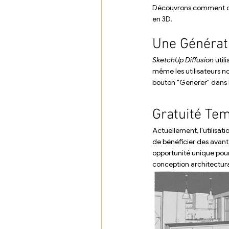
Découvrons comment cet
en 3D.
Une Générat
SketchUp Diffusion
 util
même les utilisateurs no
bouton "Générer" dans l
Gratuité Tem
Actuellement, l'utilisati
de bénéficier des avant
opportunité unique pour
conception architectura