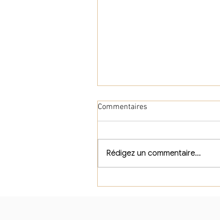
Commentaires
Rédigez un commentaire...
Avis sur e-Sketch SketchUp :
formation SketchUp en ligne