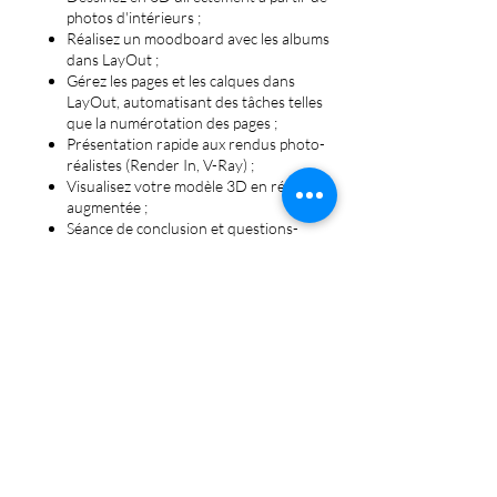
photos d'intérieurs ;
Réalisez un moodboard avec les albums
dans LayOut ;
Gérez les pages et les calques dans
LayOut, automatisant des tâches telles
que la numérotation des pages ;
Présentation rapide aux rendus photo-
réalistes (Render In, V-Ray) ;
Visualisez votre modèle 3D en réalité
augmentée ;
Séance de conclusion et questions-
réponses.
Détails Importants :
Durée : 4 soirées de formation (1 heure
30 + session de questions-réponses
par soirée).
🗓️ Horaires : De 19h à 20h30. Le 9,
16, 23 et 30 novembre
Plateforme de Visioconférence : Webex.
Recevez des exercices et des notes de
cours.