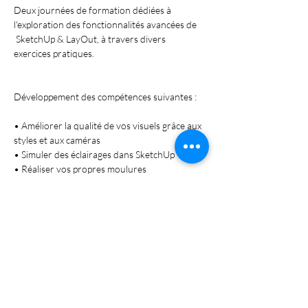
Deux journées de formation dédiées à 
l'exploration des fonctionnalités avancées de 
 SketchUp & LayOut, à travers divers 
Développement des compétences suivantes :

• Améliorer la qualité de vos visuels grâce aux 
styles et aux caméras

• Simuler des éclairages dans SketchUp

• Réaliser vos propres moulures

• Présenter plusieurs variantes d'un même 
projet de manière efficace

• Découvrir les 7 meilleurs plugins conçus 
pour l'architecture d'intérieur

• Maîtriser les processus d'importation et 
d'exportation de fichiers dans différents 
formats

• Optimiser et alléger des fichiers pour une 
meilleure performance
