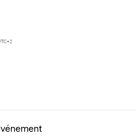
 UTC+2
'événement