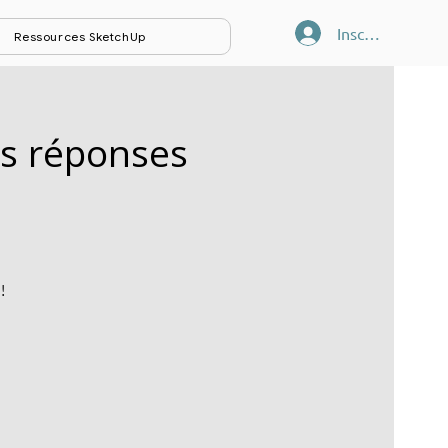
Inscription/Co
Ressources SketchUp
es réponses
!