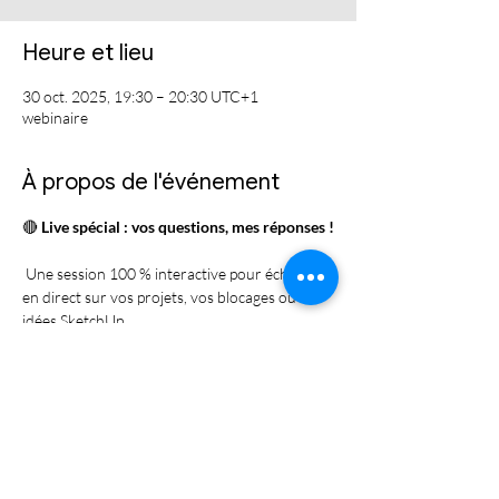
Heure et lieu
30 oct. 2025, 19:30 – 20:30 UTC+1
webinaire
À propos de l'événement
🔴 
Live spécial : vos questions, mes réponses !
 Une session 100 % interactive pour échanger 
en direct sur vos projets, vos blocages ou vos 
idées SketchUp.
 💬 Posez vos questions, partagez vos 
expériences, et repartez avec des solutions 
concrètes.
 📅 
Inscrivez-vous au moins 24 h avant le live 
pour recevoir le lien d’accès.