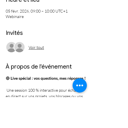
05 févr. 2026, 09:00 – 10:00 UTC+1
Webinaire
Invités
Voir tout
À propos de l'événement
🔴 
Live spécial : vos questions, mes réponses !
 Une session 100 % interactive pour échanger 
en direct sur vos projets, vos blocages ou vos 
idées SketchUp.
 💬 Posez vos questions, partagez vos 
expériences, et repartez avec des solutions 
concrètes.