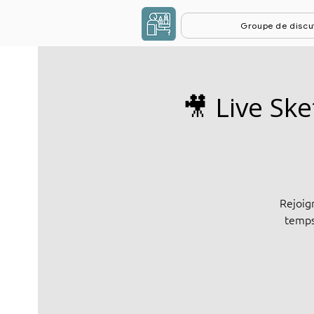
Groupe de discu
🎥 Live Sk
Rejoig
temps