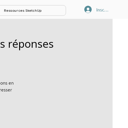
Inscription/Co
Ressources SketchUp
es réponses
ions en
resser