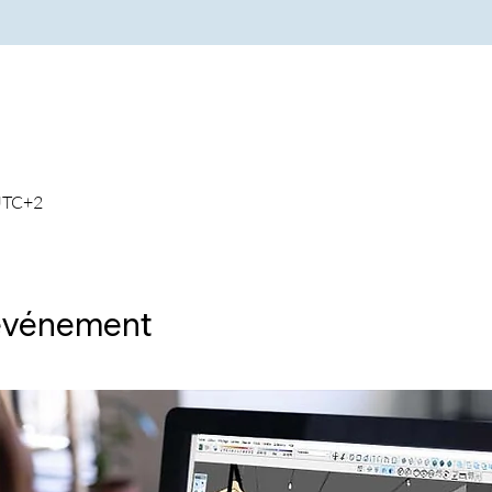
 UTC+2
'événement