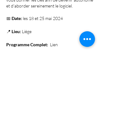
et d'aborder sereinement le logiciel.
📅
Date:
les 18 et 25 mai 2024
📍
Lieu:
Liège
Programme Complet:
Lien
✅
Inscription:
Réservez dès maintenant votre
place en vous inscrivant sur la liste d'attente.
Attention, le nombre de places est limité à 10
personnes. La formation vous sera confirmée
par e-mail dès que nous aurons atteint un
minimum de 4 participants.
💻
Matériel Requis:
Apportez votre
ordinateur portable avec une version du
logiciel ou louez un PC pour 15 € avec le
logiciel installé pour la journée.
💰
Prix:
270€ pour les deux jours.
🕘
Horaires:
9h00 - 12h00 / 13h00 - 16h00.