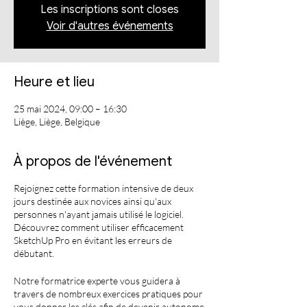
Les inscriptions sont closes
Voir d'autres événements
Heure et lieu
25 mai 2024, 09:00 – 16:30
Liège, Liège, Belgique
À propos de l'événement
Rejoignez cette formation intensive de deux
jours destinée aux novices ainsi qu'aux
personnes n'ayant jamais utilisé le logiciel.
Découvrez comment utiliser efficacement
SketchUp Pro en évitant les erreurs de
débutant.
Notre formatrice experte vous guidera à
travers de nombreux exercices pratiques pour
vous donner les clés afin de devenir autonome