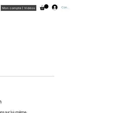
Connexion
Mon compte | Vidéos
n
ns sur lui-même,