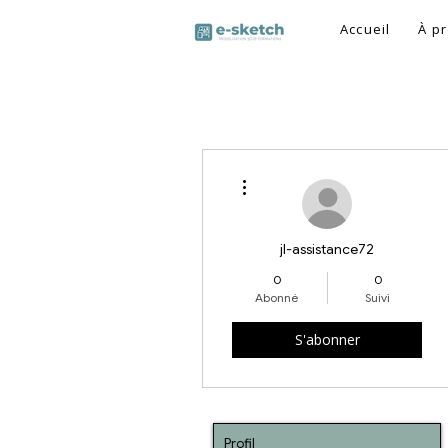
Accueil
À p
Plus d'actions
jl-assistance72
0
0
Abonné
Suivi
S'abonner
Profil