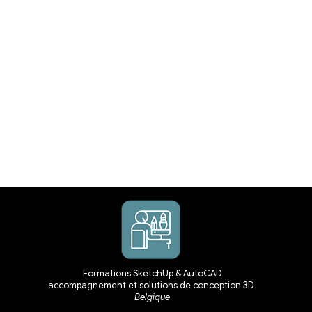
Formations SketchUp & AutoCAD
accompagnement et solutions de conception 3D
Belgique